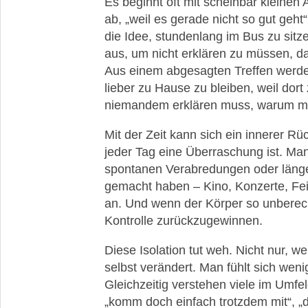
Es beginnt oft mit scheinbar kleine
ab, „weil es gerade nicht so gut geht“
die Idee, stundenlang im Bus zu sitz
aus, um nicht erklären zu müssen, da
Aus einem abgesagten Treffen werde
lieber zu Hause zu bleiben, weil dort
niemandem erklären muss, warum ma
Mit der Zeit kann sich ein innerer Rü
jeder Tag eine Überraschung ist. Man
spontanen Verabredungen oder länger
gemacht haben – Kino, Konzerte, Feie
an. Und wenn der Körper so unberech
Kontrolle zurückzugewinnen.
Diese Isolation tut weh. Nicht nur, w
selbst verändert. Man fühlt sich weni
Gleichzeitig verstehen viele im Umfeld
„komm doch einfach trotzdem mit“, „