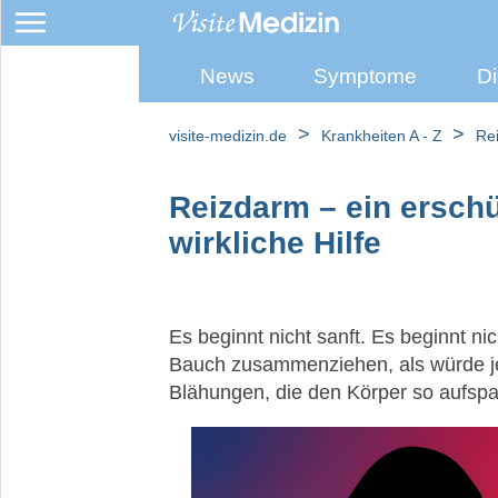
News
Symptome
Di
Reizdarm
>
>
visite-medizin.de
Krankheiten A - Z
Re
Reizdarm – ein ersch
wirkliche Hilfe
Es beginnt nicht sanft. Es beginnt ni
Bauch zusammenziehen, als würde je
Blähungen, die den Körper so aufsp