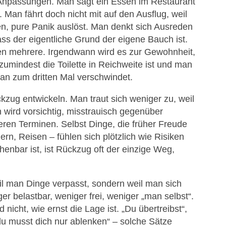
n Anpassungen. Man sagt ein Essen im Restaurant
. Man fährt doch nicht mit auf den Ausflug, weil
en, pure Panik auslöst. Man denkt sich Ausreden
ss der eigentliche Grund der eigene Bauch ist.
n mehrere. Irgendwann wird es zur Gewohnheit,
 zumindest die Toilette in Reichweite ist und man
n zum dritten Mal verschwindet.
ckzug entwickeln. Man traut sich weniger zu, weil
 wird vorsichtig, misstrauisch gegenüber
en Terminen. Selbst Dinge, die früher Freude
rn, Reisen – fühlen sich plötzlich wie Risiken
enbar ist, ist Rückzug oft der einzige Weg,
eil man Dinge verpasst, sondern weil man sich
ger belastbar, weniger frei, weniger „man selbst“.
 nicht, wie ernst die Lage ist. „Du übertreibst“,
du musst dich nur ablenken“ – solche Sätze