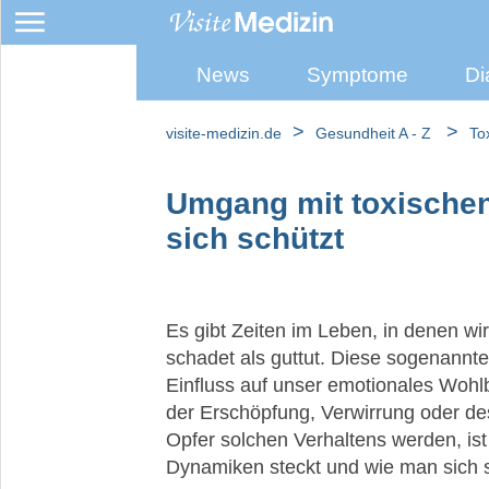
News
Symptome
Di
Umgang
mit
toxischen
>
>
visite-medizin.de
Gesundheit A - Z
To
Menschen
Umgang mit toxische
Toxische
Beziehung
sich schützt
Narzissmus
Gewalt
Es gibt Zeiten im Leben, in denen 
in
der
schadet als guttut. Diese sogenann
Beziehung
Einfluss auf unser emotionales Wohlb
der Erschöpfung, Verwirrung oder des
Opfer solchen Verhaltens werden, ist
Dynamiken steckt und wie man sich 