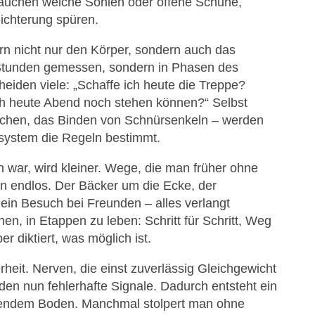
auchen weiche Sohlen oder offene Schuhe,
ichterung spüren.
n nicht nur den Körper, sondern auch das
 Stunden gemessen, sondern in Phasen des
iden viele: „Schaffe ich heute die Treppe?
h heute Abend noch stehen können?“ Selbst
schen, das Binden von Schnürsenkeln – werden
system die Regeln bestimmt.
ch war, wird kleiner. Wege, die man früher ohne
n endlos. Der Bäcker um die Ecke, der
ein Besuch bei Freunden – alles verlangt
nen, in Etappen zu leben: Schritt für Schritt, Weg
r diktiert, was möglich ist.
heit. Nerven, die einst zuverlässig Gleichgewicht
n nun fehlerhafte Signale. Dadurch entsteht ein
kendem Boden. Manchmal stolpert man ohne