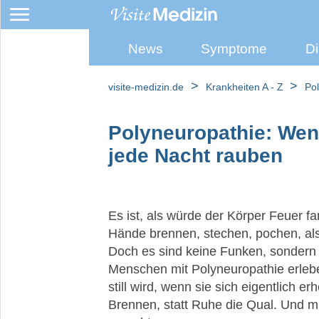
News
Symptome
Di
Polyneuropathie
Small-
>
>
visite-medizin.de
Krankheiten A - Z
Po
Fiber-
Neuropathie
Polyneuropathie: We
Heilpfanzen
jede Nacht rauben
bei
Polyneuropathie
Weihrauch
Es ist, als würde der Körper Feuer f
Hände brennen, stechen, pochen, al
Doch es sind keine Funken, sondern 
Neuropathie
Menschen mit Polyneuropathie erleb
still wird, wenn sie sich eigentlich e
Brennen, statt Ruhe die Qual. Und mi