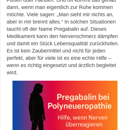
Füßen oder Händen. Und oft kommt das genau
dann, wenn man eigentlich zur Ruhe kommen
►
möchte. Viele sagen: „Man sieht mir nichts an,
News
aber in mir brennt alles.“ In solchen Situationen
taucht oft der Name Pregabalin auf. Dieses
►
Medikament kann den Nervenschmerz dämpfen
Symptome
und damit ein Stück Lebensqualität zurückholen.
Es ist kein Zaubermittel und nicht für jeden
►
perfekt, aber für viele ist es eine echte Hilfe –
Diagnostik
wenn es richtig eingesetzt und ärztlich begleitet
wird.
►
Therapien
►
Krankheiten
►