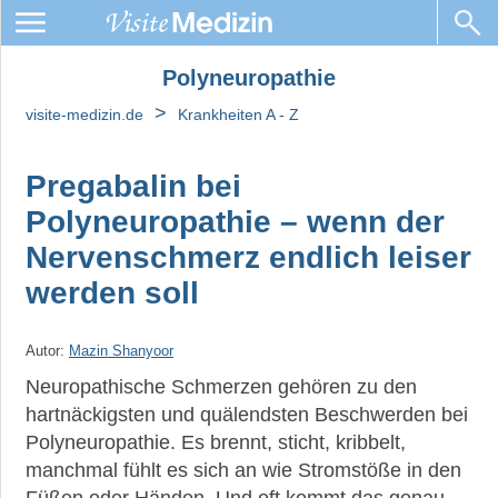
Polyneuropathie
Polyneuropathie
>
visite-medizin.de
Krankheiten A - Z
Small-
Fiber-
Neuropathie
Pregabalin bei
Polyneuropathie – wenn der
Heilpfanzen
bei
Nervenschmerz endlich leiser
Polyneuropathie
werden soll
Weihrauch
Autor:
Mazin Shanyoor
Neuropathie
Neuropathische Schmerzen gehören zu den
hartnäckigsten und quälendsten Beschwerden bei
Polyneuropathie. Es brennt, sticht, kribbelt,
manchmal fühlt es sich an wie Stromstöße in den