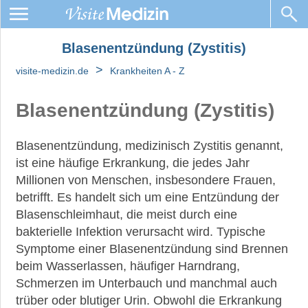
Blasenentzündung (Zystitis)
Blasenentzündung
(Zystitis)
>
visite-medizin.de
Krankheiten A - Z
Ursachen
Blasenentzündung (Zystitis)
&
Symptome
Blasenentzündung, medizinisch Zystitis genannt,
Behandlung
ist eine häufige Erkrankung, die jedes Jahr
Blasenentzündung
Millionen von Menschen, insbesondere Frauen,
bei
betrifft. Es handelt sich um eine Entzündung der
jungen
Blasenschleimhaut, die meist durch eine
Mädchen
bakterielle Infektion verursacht wird. Typische
Häufige
Symptome einer Blasenentzündung sind Brennen
Fragen
beim Wasserlassen, häufiger Harndrang,
Schmerzen im Unterbauch und manchmal auch
trüber oder blutiger Urin. Obwohl die Erkrankung