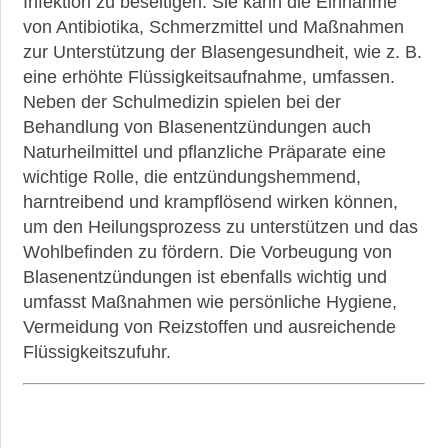
Infektion zu beseitigen. Sie kann die Einnahme
►
von Antibiotika, Schmerzmittel und Maßnahmen
Medikamente
zur Unterstützung der Blasengesundheit, wie z. B.
eine erhöhte Flüssigkeitsaufnahme, umfassen.
►
Neben der Schulmedizin spielen bei der
Gesundheit
Behandlung von Blasenentzündungen auch
Naturheilmittel und pflanzliche Präparate eine
►
wichtige Rolle, die entzündungshemmend,
Suche
harntreibend und krampflösend wirken können,
um den Heilungsprozess zu unterstützen und das
Wohlbefinden zu fördern. Die Vorbeugung von
Blasenentzündungen ist ebenfalls wichtig und
umfasst Maßnahmen wie persönliche Hygiene,
Vermeidung von Reizstoffen und ausreichende
Flüssigkeitszufuhr.