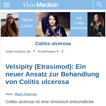
Colitis
ulcerosa
Wir
beantworten
Ihre
Colitis ulcerosa
Fragen
>
zu
visite-medizin.de
Krankheiten A - Z
Colitis
ulcerosa!
Velsipity (Etrasimod): Ein
Proktitis
neuer Ansatz zur Behandlung
ulcerosa
von Colitis ulcerosa
Ernährung
bei
Colitis
Autor:
Mazin Shanyoor
ulcerosa
Colitis ulcerosa ist eine chronisch-entzündliche