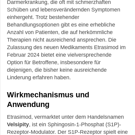
Darmerkrankung, die oft mit schmerzhaften
Behandlung
Schüben und lebensverändernden Symptomen
Medikamente
einhergeht. Trotz bestehender
&
Behandlungsoptionen gibt es eine erhebliche
Heilpflanzen
Anzahl von Patienten, die auf herkömmliche
Nachrichten,
Therapien nicht ausreichend ansprechen. Die
aktuelle
Zulassung des neuen Medikaments Etrasimod im
Studien
Februar 2024 bietet eine vielversprechende
und
Option für Betroffene, insbesondere für
neueste
Leitlinien
diejenigen, die bisher keine ausreichende
Linderung erfahren haben.
Leaky-
Wirkmechanismus und
Gut-
Syndrom
Anwendung
Etrasimod, vermarktet unter dem Handelsnamen
Morbus
Velsipity
, ist ein Sphingosin-1-Phosphat (S1P)-
Crohn
Rezeptor-Modulator. Der S1P-Rezeptor spielt eine