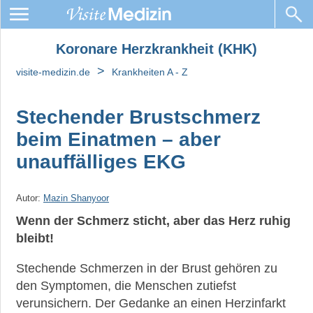
Koronare Herzkrankheit (KHK)
Koronare
Herzkrankheit
>
visite-medizin.de
Krankheiten A - Z
(KHK)
Stechender Brustschmerz
KHK:
Behandlung
beim Einatmen – aber
Stenosen:
unauffälliges EKG
Ursachen,
Auswirkungen
und
Autor:
Mazin Shanyoor
Behandlungen
Wenn der Schmerz sticht, aber das Herz ruhig
bleibt!
Herzinfarkt
Angina
Stechende Schmerzen in der Brust gehören zu
pectoris
den Symptomen, die Menschen zutiefst
verunsichern. Der Gedanke an einen Herzinfarkt
Prinzmetal-