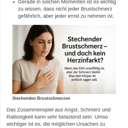
Gerade in solchen Momenten ist es wichtig
zu wissen, dass nicht jeder Brustschmerz
gefährlich, aber jeder ernst zu nehmen ist.
►
News
►
Symptome
►
Diagnostik
Stechenden Brustschmerzen
►
Das Zusammenspiel aus Angst, Schmerz und
Therapien
Ratlosigkeit kann sehr belastend sein. Umso
wichtiger ist es, die möglichen Ursachen zu
►