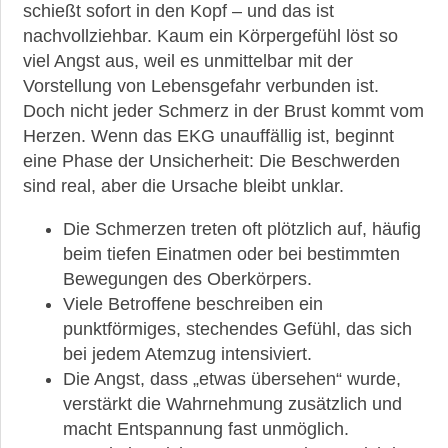
schießt sofort in den Kopf – und das ist
Angina
nachvollziehbar. Kaum ein Körpergefühl löst so
Myokardbrücke
viel Angst aus, weil es unmittelbar mit der
Vorstellung von Lebensgefahr verbunden ist.
Herzkatheter
Doch nicht jeder Schmerz in der Brust kommt vom
Bypass
Herzen. Wenn das EKG unauffällig ist, beginnt
eine Phase der Unsicherheit: Die Beschwerden
News,
sind real, aber die Ursache bleibt unklar.
aktuelle
Studien
Die Schmerzen treten oft plötzlich auf, häufig
&
neueste
beim tiefen Einatmen oder bei bestimmten
Leitlinien
Bewegungen des Oberkörpers.
Viele Betroffene beschreiben ein
Heilpflanzen
punktförmiges, stechendes Gefühl, das sich
bei
KHK
bei jedem Atemzug intensiviert.
&
Die Angst, dass „etwas übersehen“ wurde,
gegen
verstärkt die Wahrnehmung zusätzlich und
weitere
macht Entspannung fast unmöglich.
Herzinfarkte