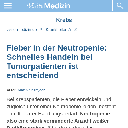
Krebs
Krebs
>
visite-medizin.de
Krankheiten A - Z
Krebsarten
Chemotherapie
Fieber in der Neutropenie:
Schnelles Handeln bei
Metastasen
Tumorpatienten ist
Immuntherapie
entscheidend
Leben
mit
Krebs
Autor:
Mazin Shanyoor
Bei Krebspatienten, die Fieber entwickeln und
Krebs:
zugleich unter einer Neutropenie leiden, besteht
Eine
tiefgreifende
unmittelbarer Handlungsbedarf.
Neutropenie,
Belastung
also eine stark verminderte Anzahl weißer
für