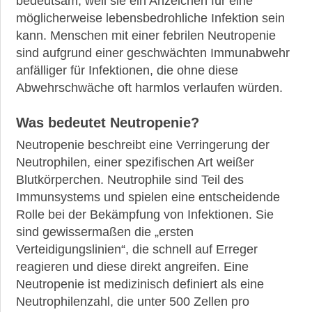
bedeutsam, weil sie ein Anzeichen für eine
werden
möglicherweise lebensbedrohliche Infektion sein
übernommen?
kann. Menschen mit einer febrilen Neutropenie
sind aufgrund einer geschwächten Immunabwehr
Bekannte
Persönlichkeiten
anfälliger für Infektionen, die ohne diese
mit
Abwehrschwäche oft harmlos verlaufen würden.
Krebs
Was bedeutet Neutropenie?
Neutropenie beschreibt eine Verringerung der
Neutrophilen, einer spezifischen Art weißer
Blutkörperchen. Neutrophile sind Teil des
►
Immunsystems und spielen eine entscheidende
News
Rolle bei der Bekämpfung von Infektionen. Sie
sind gewissermaßen die „ersten
►
Verteidigungslinien“, die schnell auf Erreger
Symptome
reagieren und diese direkt angreifen. Eine
Neutropenie ist medizinisch definiert als eine
Neutrophilenzahl, die unter 500 Zellen pro
►