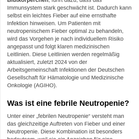
Blutkörperchen
, führt dazu, dass das
Körper
Immunsystem stark geschwächt ist. Dadurch kann
und
Seele
selbst ein leichtes Fieber auf eine ernsthafte
Infektion hinweisen. Um Patienten mit
Erholung
neutropenischem Fieber optimal zu behandeln,
nach
wird das Vorgehen je nach individuellem Risiko
der
Chemotherapie
angepasst und folgt klaren medizinischen
Leitlinien. Diese Leitlinien werden regelmäßig
Krebs-
aktualisiert, zuletzt 2024 von der
Blutwerte
Arbeitsgemeinschaft Infektionen der Deutschen
Kann
Gesellschaft für Hämatologie und Medizinische
ich
Onkologie (AGIHO).
während
meiner
Krebsbehandlung
Was ist eine febrile Neutropenie?
gekündigt
werden?
Unter einer „febrilen Neutropenie“ versteht man
das gleichzeitige Auftreten von Fieber und einer
Krankenversicherung:
Neutropenie. Diese Kombination ist besonders
Welche
Leistungen