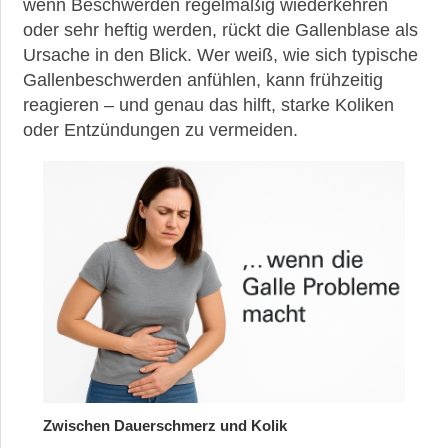
►
wenn Beschwerden regelmäßig wiederkehren
Symptome
oder sehr heftig werden, rückt die Gallenblase als
Ursache in den Blick. Wer weiß, wie sich typische
Gallenbeschwerden anfühlen, kann frühzeitig
►
reagieren – und genau das hilft, starke Koliken
Diagnostik
oder Entzündungen zu vermeiden.
►
Therapien
►
Krankheiten
►
Medikamente
►
Gesundheit
Zwischen Dauerschmerz und Kolik