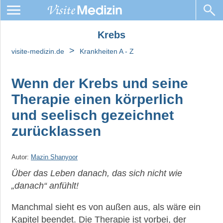
Krebs
Krebs
>
visite-medizin.de
Krankheiten A - Z
Krebsarten
Chemotherapie
Wenn der Krebs und seine
Therapie einen körperlich
Metastasen
und seelisch gezeichnet
Immuntherapie
zurücklassen
Leben
mit
Krebs
Autor:
Mazin Shanyoor
Über das Leben danach, das sich nicht wie
Krebs:
„danach“ anfühlt!
Eine
tiefgreifende
Belastung
Manchmal sieht es von außen aus, als wäre ein
für
Kapitel beendet. Die Therapie ist vorbei, der