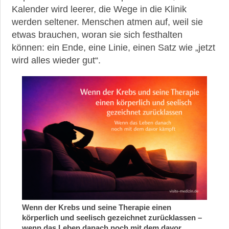
Körper
Kalender wird leerer, die Wege in die Klinik
und
werden seltener. Menschen atmen auf, weil sie
Seele
etwas brauchen, woran sie sich festhalten
Erholung
können: ein Ende, eine Linie, einen Satz wie „jetzt
nach
wird alles wieder gut“.
der
Chemotherapie
Krebs-
Blutwerte
Kann
ich
während
meiner
Krebsbehandlung
gekündigt
werden?
Krankenversicherung:
Wenn der Krebs und seine Therapie einen
Welche
körperlich und seelisch gezeichnet zurücklassen –
Leistungen
wenn das Leben danach noch mit dem davor