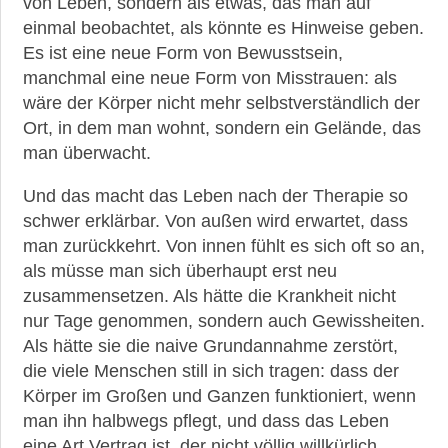
von Leben, sondern als etwas, das man auf
Diagnostik
einmal beobachtet, als könnte es Hinweise geben.
Es ist eine neue Form von Bewusstsein,
►
manchmal eine neue Form von Misstrauen: als
Therapien
wäre der Körper nicht mehr selbstverständlich der
Ort, in dem man wohnt, sondern ein Gelände, das
►
man überwacht.
Krankheiten
Und das macht das Leben nach der Therapie so
schwer erklärbar. Von außen wird erwartet, dass
►
man zurückkehrt. Von innen fühlt es sich oft so an,
Medikamente
als müsse man sich überhaupt erst neu
zusammensetzen. Als hätte die Krankheit nicht
►
nur Tage genommen, sondern auch Gewissheiten.
Gesundheit
Als hätte sie die naive Grundannahme zerstört,
die viele Menschen still in sich tragen: dass der
►
Körper im Großen und Ganzen funktioniert, wenn
Suche
man ihn halbwegs pflegt, und dass das Leben
eine Art Vertrag ist, der nicht völlig willkürlich