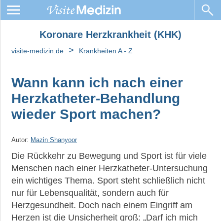
Koronare Herzkrankheit (KHK)
Koronare
Herzkrankheit
>
visite-medizin.de
Krankheiten A - Z
(KHK)
Wann kann ich nach einer
KHK:
Behandlung
Herzkatheter-Behandlung
Stenosen:
wieder Sport machen?
Ursachen,
Auswirkungen
und
Autor:
Mazin Shanyoor
Behandlungen
Die Rückkehr zu Bewegung und Sport ist für viele
Menschen nach einer Herzkatheter-Untersuchung
Herzinfarkt
ein wichtiges Thema. Sport steht schließlich nicht
Angina
nur für Lebensqualität, sondern auch für
pectoris
Herzgesundheit. Doch nach einem Eingriff am
Herzen ist die Unsicherheit groß: „Darf ich mich
Prinzmetal-