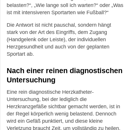
Angina
belasten?“, „Wie lange soll ich warten?“ oder „Was
ist mit intensiveren Sportarten wie Fußball?“
Myokardbrücke
Die Antwort ist nicht pauschal, sondern hängt
Herzkatheter
stark von der Art des Eingriffs, dem Zugang
Bypass
(Handgelenk oder Leiste), der individuellen
Herzgesundheit und auch von der geplanten
News,
Sportart ab.
aktuelle
Studien
&
Nach einer reinen diagnostischen
neueste
Untersuchung
Leitlinien
Heilpflanzen
Eine rein diagnostische Herzkatheter-
bei
Untersuchung, bei der lediglich die
KHK
Herzkranzgefäße sichtbar gemacht werden, ist in
&
der Regel körperlich wenig belastend. Dennoch
gegen
weitere
wird ein Gefäß punktiert, und diese kleine
Herzinfarkte
Verletzung braucht Zeit, um vollständig zu heilen.