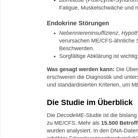
Borreliose
(Post-Lyme-Syndrom
Fatigue, Muskelschwäche und n
Endokrine Störungen
Nebenniereninsuffizienz
,
Hypot
verursachen ME/CFS-ähnliche 
Beschwerden.
Sorgfältige Abklärung ist wichti
Was gesagt werden kann:
Die Über
erschweren die Diagnostik und unter
und standardisierten Kriterien, um 
Die Studie im Überblick
Die
DecodeME
-Studie ist die bisla
zu ME/CFS. Mehr als
15.500 Betrof
wurden analysiert. In den DNA-Daten