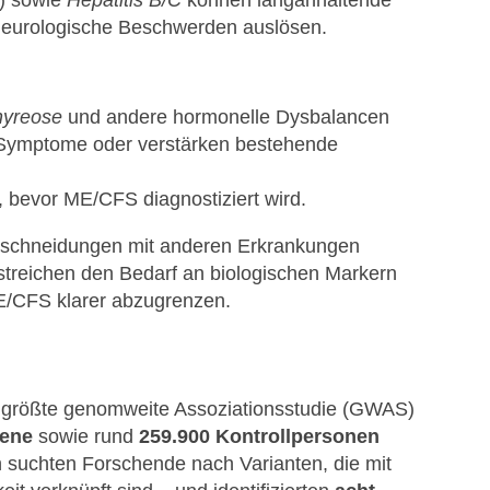
) sowie
Hepatitis B/C
können langanhaltende
eurologische Beschwerden auslösen.
hyreose
und andere hormonelle Dysbalancen
Symptome oder verstärken bestehende
g, bevor ME/CFS diagnostiziert wird.
schneidungen mit anderen Erkrankungen
streichen den Bedarf an biologischen Markern
ME/CFS klarer abzugrenzen.
ng größte genomweite Assoziationsstudie (GWAS)
fene
sowie rund
259.900 Kontrollpersonen
 suchten Forschende nach Varianten, die mit