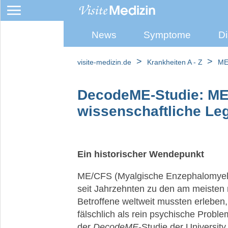
News
Symptome
Di
Fibromyalgie
>
>
visite-medizin.de
Krankheiten A - Z
ME
ME/CFS
DecodeME-Studie: ME/
wissenschaftliche Leg
Erschöpfung
Ein historischer Wendepunkt
ME/CFS (Myalgische Enzephalomyeli
Medical
seit Jahrzehnten zu den am meisten 
Gaslighting
Betroffene weltweit mussten erleben
fälschlich als rein psychische Probl
der
DecodeME
-Studie der University