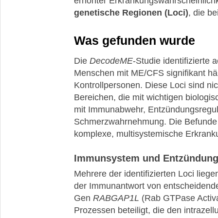
erhöhter Erkrankungswahrscheinlichke
genetische Regionen (Loci)
, die b
Was gefunden wurde
Die
DecodeME
-Studie identifizierte
Menschen mit ME/CFS signifikant häu
Kontrollpersonen. Diese Loci sind nic
Bereichen, die mit wichtigen biolog
mit Immunabwehr, Entzündungsregula
Schmerzwahrnehmung. Die Befunde f
komplexe, multisystemische Erkrankung
Immunsystem und Entzündung
Mehrere der identifizierten Loci lieg
der Immunantwort von entscheidende
Gen
RABGAP1L
(Rab GTPase Activat
Prozessen beteiligt, die den intrazel