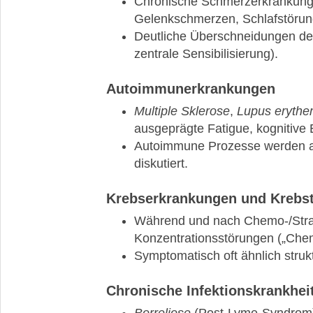
Chronische Schmerzerkrankung m
Gelenkschmerzen, Schlafstörung
Deutliche Überschneidungen de
zentrale Sensibilisierung).
Autoimmunerkrankungen
Multiple Sklerose
,
Lupus eryth
ausgeprägte Fatigue, kognitiv
Autoimmune Prozesse werden a
diskutiert.
Krebserkrankungen und Krebs
Während und nach Chemo-/Strah
Konzentrationsstörungen („Chemo
Symptomatisch oft ähnlich struk
Chronische Infektionskrankhei