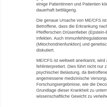
einige Patientinnen und Patienten k
dauerhaft bettlägerig.
Die genaue Ursache von ME/CFS ist bi
Betroffene, dass die Erkrankung nac
Pfeifferschen Drüsenfieber (Epstein-B
Infekten. Auch Immunfehlregulatione
(Mitochondrienfunktion) und genetis
diskutiert.
ME/CFS ist weltweit anerkannt, wird
fehlinterpretiert. Dies führt nicht n
psychischer Belastung, da Betroffen
angemessene medizinische Versorgu
Forschungsergebnisse, wie die Decod
Grundlage dieser Krankheit zu unter
wissenschaftliche Gewicht zu verleih