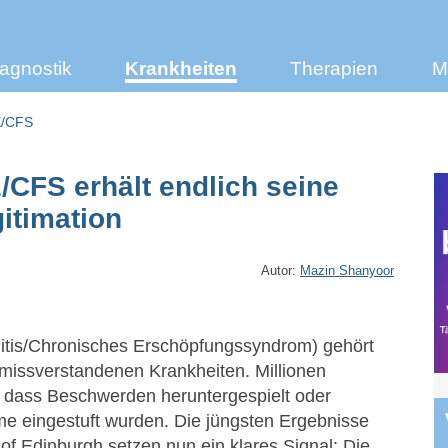
agnostik
Krankheiten
Therapien
M
/CFS
CFS erhält endlich seine
itimation
Autor:
Mazin Shanyoor
tis/Chronisches Erschöpfungssyndrom) gehört
missverstandenen Krankheiten. Millionen
, dass Beschwerden heruntergespielt oder
eme eingestuft wurden. Die jüngsten Ergebnisse
 of Edinburgh setzen nun ein klares Signal: Die