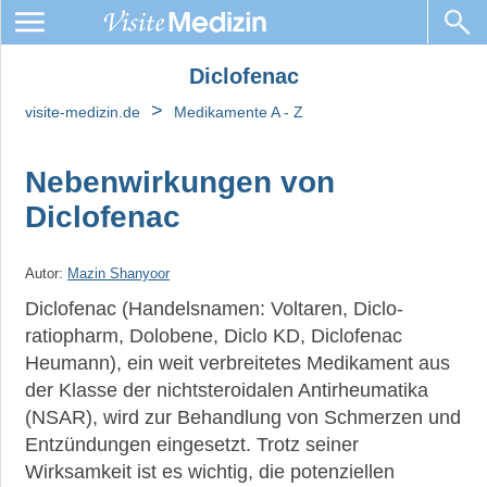
Diclofenac
Diclofenac:
Tabletten,
>
visite-medizin.de
Medikamente A - Z
Salben
und
Nebenwirkungen von
Gele
Diclofenac
Diclofenac-
Tabletten:
Wirkung,
Autor:
Mazin Shanyoor
Anwendungsgebiete
Diclofenac (Handelsnamen: Voltaren, Diclo-
und
ratiopharm, Dolobene, Diclo KD, Diclofenac
Dosierung
Heumann), ein weit verbreitetes Medikament aus
Diclofenac
der Klasse der nichtsteroidalen Antirheumatika
Salbe/Gel
(NSAR), wird zur Behandlung von Schmerzen und
Entzündungen eingesetzt. Trotz seiner
Warum
sollte
Wirksamkeit ist es wichtig, die potenziellen