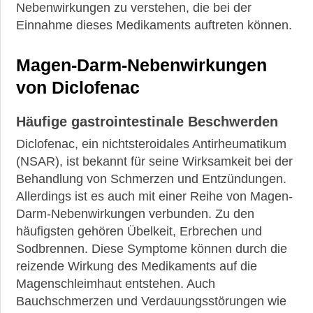
man
Nebenwirkungen zu verstehen, die bei der
Rheuma
Einnahme dieses Medikaments auftreten können.
nicht
dauerhaft
mit
Magen-Darm-Nebenwirkungen
Diclofenac
von Diclofenac
behandeln?
Nebenwirkungen
Häufige gastrointestinale Beschwerden
von
Diclofenac
Diclofenac, ein nichtsteroidales Antirheumatikum
(NSAR), ist bekannt für seine Wirksamkeit bei der
Diclofenac
Behandlung von Schmerzen und Entzündungen.
nicht
Allerdings ist es auch mit einer Reihe von Magen-
mit
anderen
Darm-Nebenwirkungen verbunden. Zu den
Schmerzmitteln
häufigsten gehören Übelkeit, Erbrechen und
der
Sodbrennen. Diese Symptome können durch die
gleichen
reizende Wirkung des Medikaments auf die
Gruppe
kombinieren
Magenschleimhaut entstehen. Auch
Bauchschmerzen und Verdauungsstörungen wie