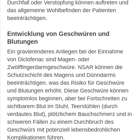
Durchfall oder Verstopfung können auftreten und
das allgemeine Wohlbefinden der Patienten
beeinträchtigen.
►
Entwicklung von Geschwüren und
News
Blutungen
Ein gravierenderes Anliegen bei der Einnahme
►
von Diclofenac sind Magen- oder
Symptome
Zwölffingerdarmgeschwüre. NSAR können die
Schutzschicht des Magens und Dünndarms
►
beeinträchtigen, was das Risiko für Geschwüre
Diagnostik
und Blutungen erhöht. Diese Geschwüre können
symptomlos beginnen, aber bei Fortschreiten zu
►
sichtbarem Blut im Stuhl, Teerstühlen (durch
Therapien
verdautes Blut), plötzlichem Bauchschmerz und in
schweren Fällen zu einem Durchbruch des
►
Geschwürs mit potenziell lebensbedrohlichen
Krankheiten
Komplikationen führen.