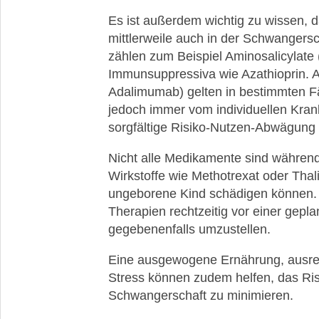
Crohn
Es ist außerdem wichtig zu wissen,
Aktuelle
mittlerweile auch in der Schwangers
Studien
zählen zum Beispiel Aminosalicylate
und
Immunsuppressiva wie Azathioprin. Au
News
Adalimumab) gelten in bestimmten Fä
jedoch immer vom individuellen Krank
sorgfältige Risiko-Nutzen-Abwägung 
Nicht alle Medikamente sind währen
Wirkstoffe wie Methotrexat oder Thali
ungeborene Kind schädigen können. 
Therapien rechtzeitig vor einer gep
gegebenenfalls umzustellen.
Eine ausgewogene Ernährung, ausre
Stress können zudem helfen, das Ri
Schwangerschaft zu minimieren.