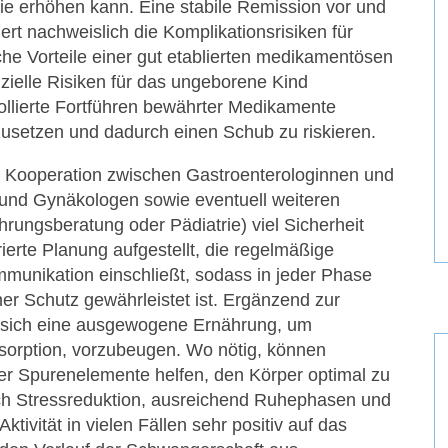
e erhöhen kann. Eine stabile Remission vor und
t nachweislich die Komplikationsrisiken für
che Vorteile einer gut etablierten medikamentösen
nzielle Risiken für das ungeborene Kind
ollierte Fortführen bewährter Medikamente
bzusetzen und dadurch einen Schub zu riskieren.
e Kooperation zwischen Gastroenterologinnen und
und Gynäkologen sowie eventuell weiteren
hrungsberatung oder Pädiatrie) viel Sicherheit
ierte Planung aufgestellt, die regelmäßige
unikation einschließt, sodass in jeder Phase
er Schutz gewährleistet ist. Ergänzend zur
 sich eine ausgewogene Ernährung, um
orption, vorzubeugen. Wo nötig, können
er Spurenelemente helfen, den Körper optimal zu
ich Stressreduktion, ausreichend Ruhephasen und
ktivität in vielen Fällen sehr positiv auf das