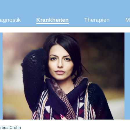
agnostik
Krankheiten
Therapien
M
rbus Crohn