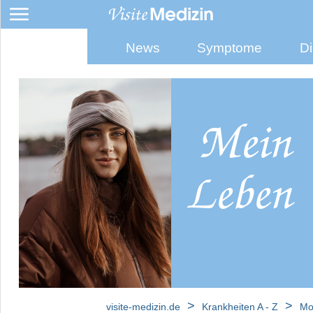
News
Symptome
Di
Colitis
ulcerosa
Leaky-
Gut-
Syndrom
Morbus
Crohn
Wir
beantworten
Ihre
>
>
visite-medizin.de
Krankheiten A - Z
Mo