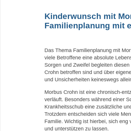
Fragen
Ursachen
Kinderwunsch mit Mo
&
Familienplanung mit e
Symptome
Diagnostik
Behandlung
Das Thema Familienplanung mit Morbu
viele Betroffene eine absolute Leben
Leben
Sorgen und Zweifel begleiten diesen
mit
Crohn betroffen sind und über eigen
Morbus
Crohn
und Unsicherheiten keineswegs allei
Die
Morbus Crohn ist eine chronisch-ent
emotionale
verläuft. Besonders während einer S
Belastung
Krankheitsschub eine zusätzliche un
durch
Darmprobleme
Trotzdem entscheiden sich viele Me
Familie. Wichtig ist hierbei, sich en
Fatigue
und unterstützen zu lassen.