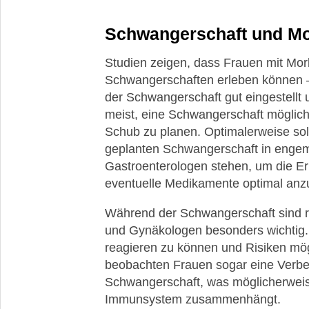
bei
Morbus
Crohn
Schwangerschaft und M
Morbus
Studien zeigen, dass Frauen mit Mo
Crohn
Schwangerschaften erleben können –
und
der Schwangerschaft gut eingestellt 
das
versteckte
meist, eine Schwangerschaft möglichs
Krebsrisiko
Schub zu planen. Optimalerweise sol
geplanten Schwangerschaft in enge
Fisteln
Gastroenterologen stehen, um die Er
bei
Morbus
eventuelle Medikamente optimal anz
Crohn
Während der Schwangerschaft sind r
Der
und Gynäkologen besonders wichtig. D
Calprotectin-
reagieren zu können und Risiken mög
Wert
beobachten Frauen sogar eine Verb
Heilpflanzen
Schwangerschaft, was möglicherwei
bei
Immunsystem zusammenhängt.
Morbus