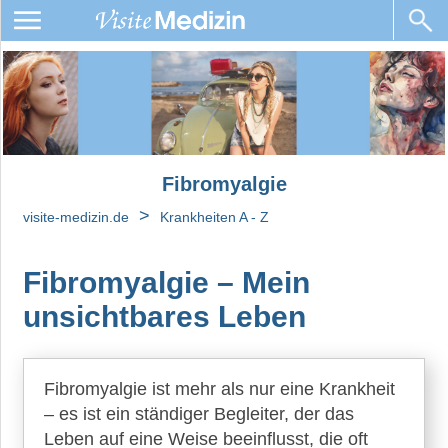
Fibromyalgie
Ursachen
Diagnose
Fibromyalgie
Behandlung
von
>
visite-medizin.de
Krankheiten A - Z
Fibromyalgie
Fibro-
Fibromyalgie – Mein
Fog:
unsichtbares Leben
Kognitive
Beeinträchtigungen
und
Behandlung
Fibromyalgie ist mehr als nur eine Krankheit
Müdigkeit
– es ist ein ständiger Begleiter, der das
und
Leben auf eine Weise beeinflusst, die oft