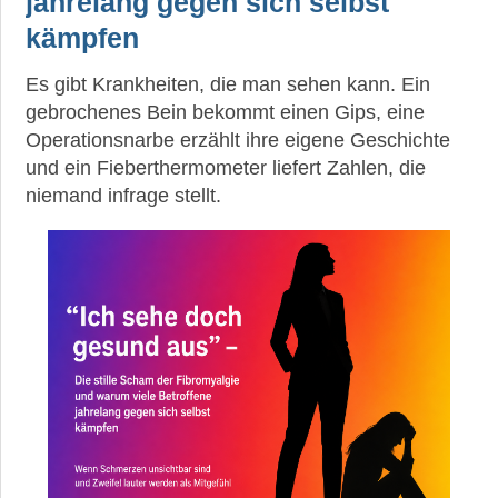
jahrelang gegen sich selbst
►
kämpfen
News
Es gibt Krankheiten, die man sehen kann. Ein
►
gebrochenes Bein bekommt einen Gips, eine
Symptome
Operationsnarbe erzählt ihre eigene Geschichte
und ein Fieberthermometer liefert Zahlen, die
niemand infrage stellt.
►
Diagnostik
►
Therapien
►
Krankheiten
►
Medikamente