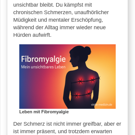
Schlafstörungen
unsichtbar bleibt. Du kämpfst mit
chronischen Schmerzen, unaufhörlicher
Schmerzen
und
Müdigkeit und mentaler Erschöpfung,
erhöhte
während der Alltag immer wieder neue
Schmerzempfindlichkeit
Hürden aufwirft.
Kopfschmerzen
und
Migräne
Nachrichten,
aktuelle
Studien
und
neueste
Leitlinien
zu
Fibromyalgie
Leben mit Fibromyalgie
Leben
Der Schmerz ist nicht immer greifbar, aber er
mit
ist immer präsent, und trotzdem erwarten
Fibromyalgie