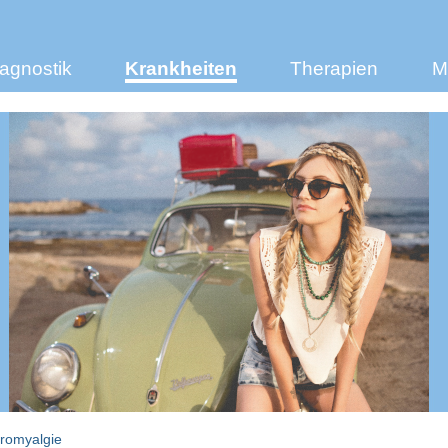
agnostik
Krankheiten
Therapien
M
bromyalgie