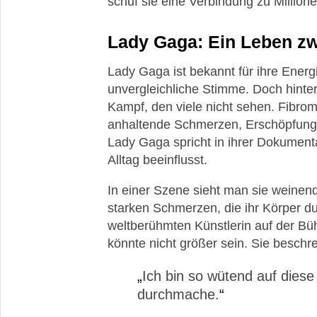
schuf sie eine Verbindung zu Millione
Schmerzempfinden
Lady Gaga: Ein Leben z
Heilpflanzen
bei
Lady Gaga ist bekannt für ihre Energ
Fibromyalgie
unvergleichliche Stimme. Doch hinte
Kampf, den viele nicht sehen. Fibrom
anhaltende Schmerzen, Erschöpfung
Lady Gaga spricht in ihrer Dokumenta
ME/CFS
Alltag beeinflusst.
In einer Szene sieht man sie weinen
starken Schmerzen, die ihr Körper du
Erschöpfung
weltberühmten Künstlerin auf der Bü
könnte nicht größer sein. Sie beschr
Ich bin so wütend auf diese
Medical
durchmache.
Gaslighting