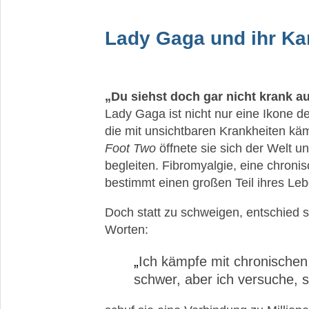
Schlafstörungen
Schmerzen
Lady Gaga und ihr Ka
und
erhöhte
Schmerzempfindlichkeit
„Du siehst doch gar nicht krank au
Kopfschmerzen
Lady Gaga ist nicht nur eine Ikone d
und
Migräne
die mit unsichtbaren Krankheiten käm
Foot Two
öffnete sie sich der Welt u
Nachrichten,
begleiten. Fibromyalgie, eine chroni
aktuelle
bestimmt einen großen Teil ihres Le
Studien
und
neueste
Doch statt zu schweigen, entschied si
Leitlinien
Worten:
zu
Fibromyalgie
Ich kämpfe mit chronischen 
schwer, aber ich versuche, s
Leben
mit
Fibromyalgie