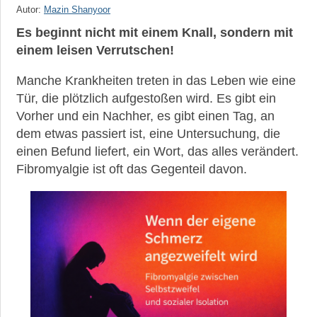
Schlafstörungen
Autor:
Mazin Shanyoor
Es beginnt nicht mit einem Knall, sondern mit
Schmerzen
und
einem leisen Verrutschen!
erhöhte
Schmerzempfindlichkeit
Manche Krankheiten treten in das Leben wie eine
Tür, die plötzlich aufgestoßen wird. Es gibt ein
Kopfschmerzen
Vorher und ein Nachher, es gibt einen Tag, an
und
Migräne
dem etwas passiert ist, eine Untersuchung, die
einen Befund liefert, ein Wort, das alles verändert.
Nachrichten,
Fibromyalgie ist oft das Gegenteil davon.
aktuelle
Studien
und
neueste
Leitlinien
zu
Fibromyalgie
Leben
mit
Fibromyalgie