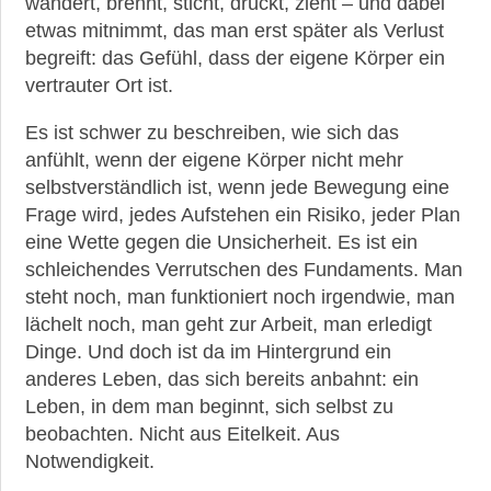
wandert, brennt, sticht, drückt, zieht – und dabei
►
etwas mitnimmt, das man erst später als Verlust
News
begreift: das Gefühl, dass der eigene Körper ein
vertrauter Ort ist.
►
Es ist schwer zu beschreiben, wie sich das
Symptome
anfühlt, wenn der eigene Körper nicht mehr
selbstverständlich ist, wenn jede Bewegung eine
►
Frage wird, jedes Aufstehen ein Risiko, jeder Plan
Diagnostik
eine Wette gegen die Unsicherheit. Es ist ein
schleichendes Verrutschen des Fundaments. Man
►
steht noch, man funktioniert noch irgendwie, man
Therapien
lächelt noch, man geht zur Arbeit, man erledigt
Dinge. Und doch ist da im Hintergrund ein
►
anderes Leben, das sich bereits anbahnt: ein
Krankheiten
Leben, in dem man beginnt, sich selbst zu
beobachten. Nicht aus Eitelkeit. Aus
►
Notwendigkeit.
Medikamente