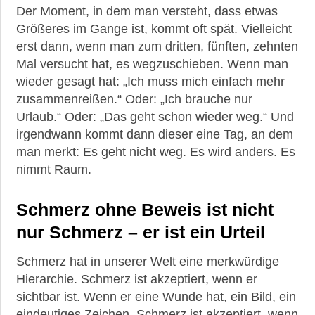
Der Moment, in dem man versteht, dass etwas
Größeres im Gange ist, kommt oft spät. Vielleicht
►
erst dann, wenn man zum dritten, fünften, zehnten
Gesundheit
Mal versucht hat, es wegzuschieben. Wenn man
wieder gesagt hat: „Ich muss mich einfach mehr
►
zusammenreißen.“ Oder: „Ich brauche nur
Suche
Urlaub.“ Oder: „Das geht schon wieder weg.“ Und
irgendwann kommt dann dieser eine Tag, an dem
man merkt: Es geht nicht weg. Es wird anders. Es
nimmt Raum.
Schmerz ohne Beweis ist nicht
nur Schmerz – er ist ein Urteil
Schmerz hat in unserer Welt eine merkwürdige
Hierarchie. Schmerz ist akzeptiert, wenn er
sichtbar ist. Wenn er eine Wunde hat, ein Bild, ein
eindeutiges Zeichen. Schmerz ist akzeptiert, wenn