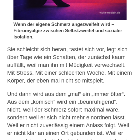
Schmerzempfinden
Heilpflanzen
Wenn der eigene Schmerz angezweifelt wird –
bei
Fibromyalgie zwischen Selbstzweifel und sozialer
Fibromyalgie
Isolation.
Sie schleicht sich heran, tastet sich vor, legt sich
ME/CFS
über Tage wie ein Schatten, der zunächst kaum
auffällt, weil man ihn mit Müdigkeit verwechselt.
Mit Stress. Mit einer schlechten Woche. Mit einem
Erschöpfung
Körper, der eben mal nicht so mitspielt.
Medical
Und dann wird aus dem „mal“ ein „immer öfter“.
Gaslighting
Aus dem „komisch“ wird ein „beunruhigend“.
Nicht, weil der Schmerz sofort maximal wäre,
sondern weil er sich nicht mehr einordnen lässt.
Weil er nicht zuverlässig einem Anlass folgt. Weil
er nicht klar an einen Ort gebunden ist. Weil er