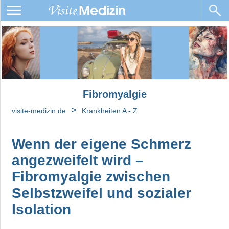
Fibromyalgie
Ursachen
Diagnose
Fibromyalgie
Behandlung
von
>
visite-medizin.de
Krankheiten A - Z
Fibromyalgie
Fibro-
Wenn der eigene Schmerz
Fog:
angezweifelt wird –
Kognitive
Beeinträchtigungen
Fibromyalgie zwischen
und
Selbstzweifel und sozialer
Behandlung
Isolation
Müdigkeit
und