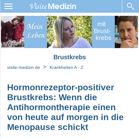
Brustkrebs
Brustkrebsarten
Ursachen,
Diagnose,
Brustkrebs
Arztbrief
und
>
visite-medizin.de
Krankheiten A - Z
Laborwerte
bei
Brustkrebs
Hormonrezeptor-positiver
Brustkrebs: Wenn die
Brustkrebs-
Metastasen
Antihormontherapie einen
von heute auf morgen in die
Prognose
Menopause schickt
Behandlung