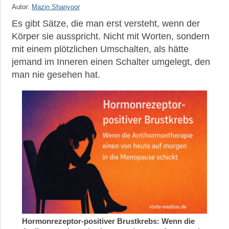
Nebenwirkungen
Autor:
Mazin Shanyoor
und
Es gibt Sätze, die man erst versteht, wenn der
Belastungen
Körper sie ausspricht. Nicht mit Worten, sondern
Brustkrebs-
mit einem plötzlichen Umschalten, als hätte
OP
jemand im Inneren einen Schalter umgelegt, den
man nie gesehen hat.
Leben
mit
Brustkrebs
Fatigue
nach
Brustkrebsbehandlung
Seelische
und
körperliche
Belastung
News,
aktuelle
Hormonrezeptor-positiver Brustkrebs: Wenn die
Studien