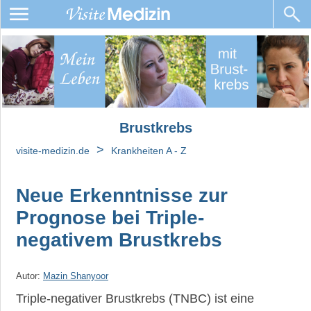
Brustkrebs
Brustkrebsarten
Ursachen,
Diagnose,
Brustkrebs
Arztbrief
und
>
visite-medizin.de
Krankheiten A - Z
Laborwerte
bei
Brustkrebs
Neue Erkenntnisse zur
Prognose bei Triple-
Brustkrebs-
Metastasen
negativem Brustkrebs
Prognose
Autor:
Mazin Shanyoor
Behandlung
Triple-negativer Brustkrebs (TNBC) ist eine