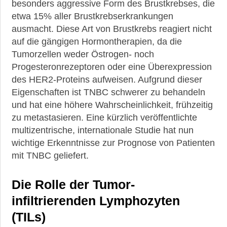
Nebenwirkungen
besonders aggressive Form des Brustkrebses, die
und
etwa 15% aller Brustkrebserkrankungen
Belastungen
ausmacht. Diese Art von Brustkrebs reagiert nicht
auf die gängigen Hormontherapien, da die
Brustkrebs-
OP
Tumorzellen weder Östrogen- noch
Progesteronrezeptoren oder eine Überexpression
Leben
des HER2-Proteins aufweisen. Aufgrund dieser
mit
Eigenschaften ist TNBC schwerer zu behandeln
Brustkrebs
und hat eine höhere Wahrscheinlichkeit, frühzeitig
Seelische
zu metastasieren. Eine kürzlich veröffentlichte
und
multizentrische, internationale Studie hat nun
körperliche
wichtige Erkenntnisse zur Prognose von Patienten
Belastung
mit TNBC geliefert.
News,
aktuelle
Die Rolle der Tumor-
Studien
&
infiltrierenden Lymphozyten
neueste
(TILs)
Leitlinien