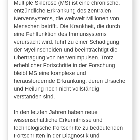
Multiple Sklerose (MS) ist eine chronische,
mit
Multiple
entzündliche Erkrankung des zentralen
Sklerose
Nervensystems, die weltweit Millionen von
Menschen betrifft. Die Krankheit, die durch
Therapien
eine Fehlfunktion des Immunsystems
Nachrichten,
verursacht wird, führt zu einer Schädigung
aktuelle
der Myelinscheiden und beeinträchtigt die
Studien
Übertragung von Nervenimpulsen. Trotz
und
erheblicher Fortschritte in der Forschung
neueste
Leitlinien
bleibt MS eine komplexe und
herausfordernde Erkrankung, deren Ursache
Heilpflanzen
und Heilung noch nicht vollständig
bei
verstanden sind.
Multipler
Sklerose
In den letzten Jahren haben neue
wissenschaftliche Erkenntnisse und
technologische Fortschritte zu bedeutenden
Fortschritten in der Diagnostik und