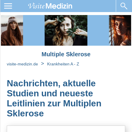
Multiple
Sklerose
Wir
beantworten
Ihre
Multiple Sklerose
Fragen
>
zu
visite-medizin.de
Krankheiten A - Z
Multiple
Sklerose
Nachrichten, aktuelle
Grundlagen
Studien und neueste
Primär
Leitlinien zur Multiplen
progrediente
Sklerose
Multiple
Sklerose
Leben