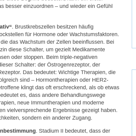
twas besser einzuordnen – und wieder ein Gefühl
ativ“
. Brustkrebszellen besitzen häufig
ockstellen für Hormone oder Wachstumsfaktoren.
, die das Wachstum der Zellen beeinflussen. Bei
izin diese Schalter, um gezielt Medikamente
en oder stoppen. Beim triple-negativen
dieser Schalter: der Östrogenrezeptor, der
ezeptor. Das bedeutet: Wichtige Therapien, die
folgreich sind – Hormontherapien oder HER2-
etroffene klingt das oft erschreckend, als ob etwas
t bedeutet es, dass andere Behandlungswege
erapien, neue Immuntherapien und moderne
ren vielversprechende Ergebnisse gezeigt haben.
ichkeiten, sondern ein anderer Zugang.
enbestimmung
. Stadium II bedeutet, dass der