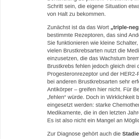
Schritt sein, die eigene Situation e
Leben
mit
von Halt zu bekommen.
Brustkrebs
Zunächst ist da das Wort
„triple-neg
Seelische
bestimmte Rezeptoren, das sind And
und
Sie funktionieren wie kleine Schalter
körperliche
Belastung
vielen Brustkrebsarten nutzt die Med
einzusetzen, die das Wachstum brems
News,
Brustkrebs fehlen jedoch gleich drei 
aktuelle
Progesteronrezeptor und der HER2-R
Studien
&
bei anderen Brustkrebsarten sehr er
neueste
Antikörper – greifen hier nicht. Für B
Leitlinien
„fehlen“ würde. Doch in Wirklichkei
eingesetzt werden: starke Chemoth
Medikamente, die in den letzten Jah
Es ist also nicht ein Mangel an Mögl
Zur Diagnose gehört auch die
Stadi