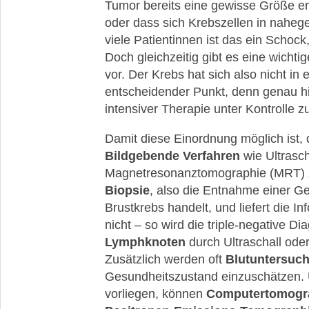
Tumor bereits eine gewisse Größe err
oder dass sich Krebszellen in nahe
viele Patientinnen ist das ein Schock,
Doch gleichzeitig gibt es eine wicht
vor. Der Krebs hat sich also nicht in 
entscheidender Punkt, denn genau hi
intensiver Therapie unter Kontrolle z
Damit diese Einordnung möglich ist,
Bildgebende Verfahren
wie Ultrasc
Magnetresonanztomographie (MRT) 
Biopsie
, also die Entnahme einer G
Brustkrebs handelt, und liefert die 
nicht – so wird die triple-negative Di
Lymphknoten
durch Ultraschall oder
Zusätzlich werden oft
Blutuntersuc
Gesundheitszustand einzuschätzen.
vorliegen, können
Computertomogra