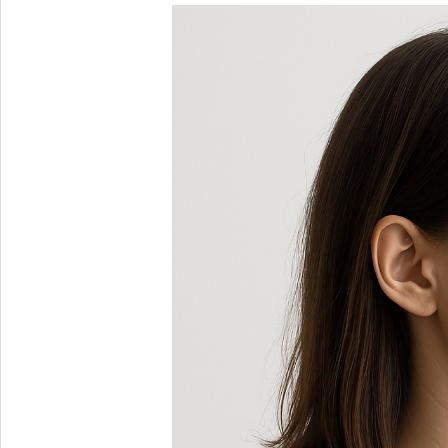
Arztbrief
TNBC
Stadium
II
TNBC
Stadium
III
TNBC
Stadium
IV
Therapieoptionen
Lobuläres
Karzinom
Das
PIK3CA-
mutierte
Mammakarzinom