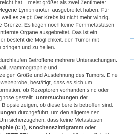
eicht hat – meist größer als zwei Zentimeter –
gelegene Lymphknoten ausgebreitet haben. Für
 weil es zeigt: Der Krebs ist nicht mehr winzig.
ige Grenze: Es liegen noch keine Fernmetastasen
entfernte Organe ausgebreitet. Das ist ein
er besteht die Möglichkeit, den Tumor mit
u bringen und zu heilen.
 durchlaufen Betroffene mehrere Untersuchungen.
hall, Mammographie und
zeigen Größe und Ausdehnung des Tumors. Eine
ewebeprobe, bestätigt, dass es sich um
Information, ob Rezeptoren vorhanden sind oder
agnose gestellt.
Untersuchungen der
 Biopsie zeigen, ob diese bereits betroffen sind.
hungen
durchgeführt, um den allgemeinen
 Um sicherzugehen, dass keine Metastasen
phie (CT)
,
Knochenszintigramm
oder