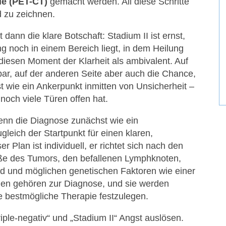
e (PET-CT)
gemacht werden. All diese Schritte
d zu zeichnen.
 dann die klare Botschaft: Stadium II ist ernst,
g noch in einem Bereich liegt, in dem Heilung
diesen Moment der Klarheit als ambivalent. Auf
tbar, auf der anderen Seite aber auch die Chance,
st wie ein Ankerpunkt inmitten von Unsicherheit –
noch viele Türen offen hat.
enn die Diagnose zunächst wie ein
gleich der Startpunkt für einen klaren,
Plan ist individuell, er richtet sich nach den
ße des Tumors, den befallenen Lymphknoten,
 und möglichen genetischen Faktoren wie einer
nen gehören zur Diagnose, und sie werden
 bestmögliche Therapie festzulegen.
riple-negativ“ und „Stadium II“ Angst auslösen.