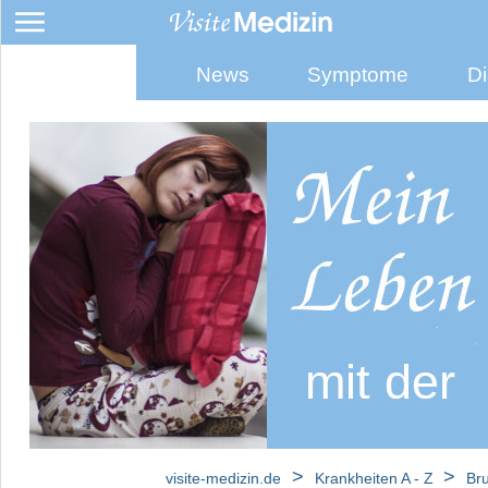
News
Symptome
Di
Brustkrebs
Brustkrebsarten
Invasive
Tumore
der
Brust
In-
Situ-
Karzinome
der
Brust
Paget-
Karzinom
der
Brust
>
>
visite-medizin.de
Krankheiten A - Z
Br