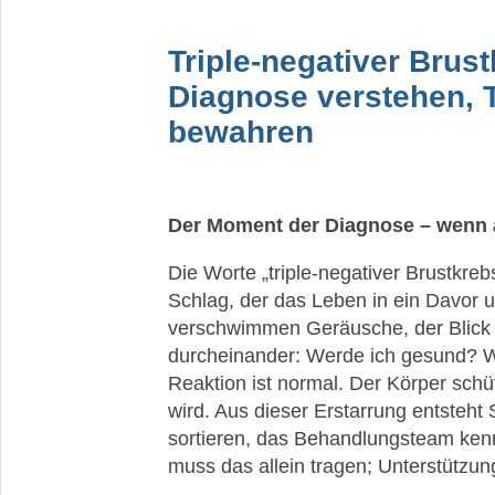
Duktales
Karzinom
Triple-negativer Brust
der
Diagnose verstehen, 
Brust
bewahren
Dreifach-
negativer
Brustkrebs
(TNBC)
Der Moment der Diagnose – wenn al
Prognose
&
Die Worte „triple-negativer Brustkreb
Verlauf
Schlag, der das Leben in ein Davor u
verschwimmen Geräusche, der Blick 
TNBC
durcheinander: Werde ich gesund? W
Stadium
I
Reaktion ist normal. Der Körper schüt
wird. Aus dieser Erstarrung entsteht S
TNBC
sortieren, das Behandlungsteam ken
Stadium
muss das allein tragen; Unterstützung 
II