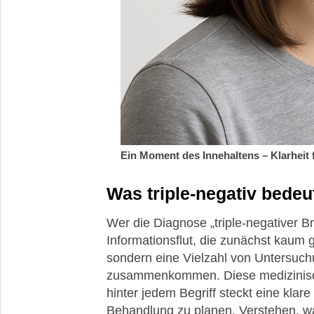
Ursachen,
Diagnose,
Arztbrief
und
Laborwerte
bei
Brustkrebs
Brustkrebs-
Metastasen
Ein Moment des Innehaltens – Klarheit 
Prognose
Was triple-negativ bedeu
Behandlung
Wer die Diagnose „triple-negativer Bru
Nebenwirkungen
Informationsflut, die zunächst kaum gr
und
sondern eine Vielzahl von Untersuc
Belastungen
zusammenkommen. Diese medizinisch
Brustkrebs-
hinter jedem Begriff steckt eine klar
OP
Behandlung zu planen. Verstehen, wa