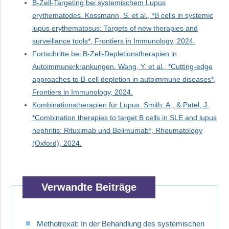
B-Zell-Targeting bei systemischem Lupus
erythematodes. Kossmann, S. et al., *B cells in systemic
lupus erythematosus: Targets of new therapies and
surveillance tools*, Frontiers in Immunology, 2024.
Fortschritte bei B-Zell-Depletionstherapien in
Autoimmunerkrankungen. Wang, Y. et al., *Cutting-edge
approaches to B-cell depletion in autoimmune diseases*,
Frontiers in Immunology, 2024.
Kombinationstherapien für Lupus. Smith, A., & Patel, J.
*Combination therapies to target B cells in SLE and lupus
nephritis: Rituximab und Belimumab*, Rheumatology
(Oxford), 2024.
Verwandte Beiträge
Methotrexat: In der Behandlung des systemischen