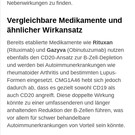
Nebenwirkungen zu finden.
►
Symptome
Vergleichbare Medikamente und
ähnlicher Wirkansatz
►
Diagnostik
Bereits etablierte Medikamente wie
Rituxan
(Rituximab) und
Gazyva
(Obinutuzumab) nutzen
►
ebenfalls den CD20-Ansatz zur B-Zell-Depletion
Therapien
und werden bei Autoimmunerkrankungen wie
rheumatoider Arthritis und bestimmten Lupus-
►
Formen eingesetzt. CMG1A46 hebt sich jedoch
Krankheiten
dadurch ab, dass es gezielt sowohl CD19 als
auch CD20 angreift. Diese doppelte Wirkung
►
könnte zu einer umfassenderen und länger
Medikamente
anhaltenden Reduktion der B-Zellen führen, was
vor allem für schwer behandelbare
Autoimmunerkrankungen von Vorteil sein könnte.
►
Gesundheit