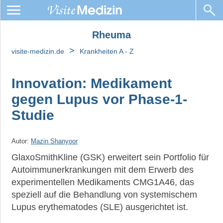
Rheuma
Rheuma
>
visite-medizin.de
Krankheiten A - Z
Wir
beantworten
Ihre
Innovation: Medikament
Fragen
gegen Lupus vor Phase-1-
Rheumatisches
Studie
Fieber
Medikamente
Autor:
Mazin Shanyoor
Leben
GlaxoSmithKline (GSK) erweitert sein Portfolio für
mit
Autoimmunerkrankungen mit dem Erwerb des
Rheuma
experimentellen Medikaments CMG1A46, das
speziell auf die Behandlung von systemischem
Leben
mit
Lupus erythematodes (SLE) ausgerichtet ist.
Rheumatoide