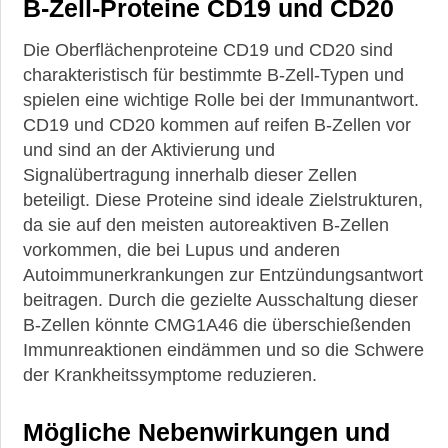
B-Zell-Proteine CD19 und CD20
Leben
mit
Die Oberflächenproteine CD19 und CD20 sind
Spondyloarthritiden
charakteristisch für bestimmte B-Zell-Typen und
(SpA)
spielen eine wichtige Rolle bei der Immunantwort.
Das
CD19 und CD20 kommen auf reifen B-Zellen vor
Leben
und sind an der Aktivierung und
mit
Signalübertragung innerhalb dieser Zellen
Sklerodermie
beteiligt. Diese Proteine sind ideale Zielstrukturen,
Das
da sie auf den meisten autoreaktiven B-Zellen
Leben
vorkommen, die bei Lupus und anderen
mit
Autoimmunerkrankungen zur Entzündungsantwort
Morbus
Bechterew
beitragen. Durch die gezielte Ausschaltung dieser
B-Zellen könnte CMG1A46 die überschießenden
Leben
Immunreaktionen eindämmen und so die Schwere
mit
der Krankheitssymptome reduzieren.
Morbus
Still
Mögliche Nebenwirkungen und
Behandlung