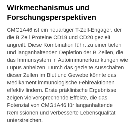
Arthritis
Wirkmechanismus und
Welche
Forschungsperspektiven
Nebenwirkungen
haben
CMG1A46 ist ein neuartiger T-Zell-Engager, der
Medikamente
die B-Zell-Proteine CD19 und CD20 gezielt
gegen
rheumatische
angreift. Diese Kombination führt zu einer tiefen
Erkrankungen?
und langanhaltenden Depletion der B-Zellen, die
das Immunsystem in Autoimmunerkrankungen wie
Das
Lupus anheizen. Durch das gezielte Ausschalten
Leben
mit
dieser Zellen im Blut und Gewebe könnte das
Lupus
Medikament immunologische Fehlreaktionen
effektiv lindern. Erste präklinische Ergebnisse
Das
zeigen vielversprechende Effekte, die das
Leben
mit
Potenzial von CMG1A46 für langanhaltende
dem
Remissionen und verbesserte Lebensqualität
Sjögren-
unterstreichen.
Syndrom
Das