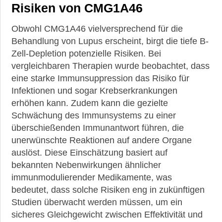
der
Risiken von CMG1A46
Kollagenosen
Obwohl CMG1A46 vielversprechend für die
Aktuelle
Behandlung von Lupus erscheint, birgt die tiefe B-
Studien
Zell-Depletion potenzielle Risiken. Bei
&
Leitlinien
vergleichbaren Therapien wurde beobachtet, dass
eine starke Immunsuppression das Risiko für
Heilpflanzen
Infektionen und sogar Krebserkrankungen
und
erhöhen kann. Zudem kann die gezielte
Naturstoffe
gegen
Schwächung des Immunsystems zu einer
Rheuma
überschießenden Immunantwort führen, die
unerwünschte Reaktionen auf andere Organe
auslöst. Diese Einschätzung basiert auf
bekannten Nebenwirkungen ähnlicher
immunmodulierender Medikamente, was
bedeutet, dass solche Risiken eng in zukünftigen
►
Studien überwacht werden müssen, um ein
News
sicheres Gleichgewicht zwischen Effektivität und