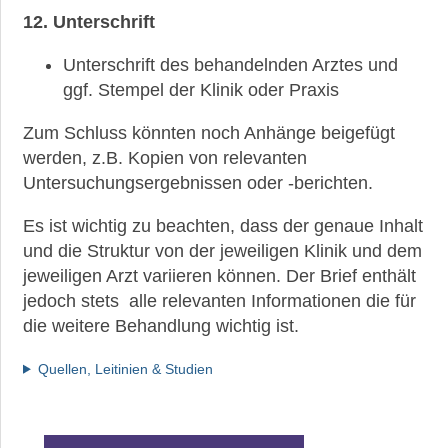
Brustkrebs-
12. Unterschrift
Metastasen
Unterschrift des behandelnden Arztes und
Prognose
ggf. Stempel der Klinik oder Praxis
Behandlung
Zum Schluss könnten noch Anhänge beigefügt
Nebenwirkungen
werden, z.B. Kopien von relevanten
und
Untersuchungsergebnissen oder -berichten.
Belastungen
Es ist wichtig zu beachten, dass der genaue Inhalt
Brustkrebs-
und die Struktur von der jeweiligen Klinik und dem
OP
jeweiligen Arzt variieren können. Der Brief enthält
Leben
jedoch stets alle relevanten Informationen die für
mit
die weitere Behandlung wichtig ist.
Brustkrebs
Quellen, Leitinien & Studien
Seelische
und
körperliche
Belastung