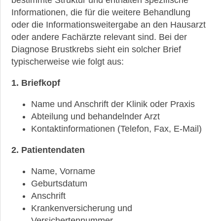
Informationen, die für die weitere Behandlung
Der
Umgang
oder die Informationsweitergabe an den Hausarzt
mit
oder andere Fachärzte relevant sind. Bei der
einer
Diagnose Brustkrebs sieht ein solcher Brief
BRCA-
typischerweise wie folgt aus:
Mutation
Vererbung
1. Briefkopf
der
BRCA-
Name und Anschrift der Klinik oder Praxis
Mutation
Abteilung und behandelnder Arzt
Kontaktinformationen (Telefon, Fax, E-Mail)
Vorbeugende
Entfernung
2. Patientendaten
der
Brust
bei
Name, Vorname
BRCA-
Geburtsdatum
Mutation
Anschrift
Krankenversicherung und
Arztbrief
bei
Versichertennummer