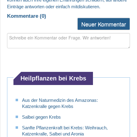
Diagnostik
Kommentare (
0
)
►
Neuer Kommentar
Therapien
►
Krankheiten
►
Medikamente
Heilpflanzen bei Krebs
►
Gesundheit
Aus der Naturmedizin des Amazonas:
Katzenkralle gegen Krebs
►
Salbei gegen Krebs
Suche
Sanfte Pflanzenkraft bei Krebs: Weihrauch,
Katzenkralle, Salbei und Aronia