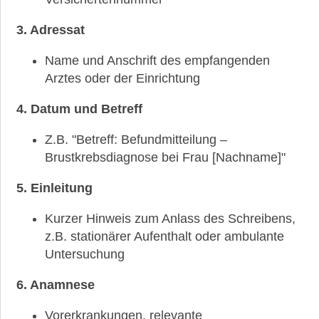
einer
Brustkrebsdiagnose
3. Adressat
Tut
Name und Anschrift des empfangenden
eine
Arztes oder der Einrichtung
Brustbiopsie
weh?
4. Datum und Betreff
Wie
Z.B. "Betreff: Befundmitteilung –
lange
dauert
Brustkrebsdiagnose bei Frau [Nachname]"
es,
bis
5. Einleitung
das
Ergebnis
Kurzer Hinweis zum Anlass des Schreibens,
einer
z.B. stationärer Aufenthalt oder ambulante
Biopsie
Untersuchung
vorliegt?
Die
6. Anamnese
TNM-
Klassifikation
Vorerkrankungen, relevante