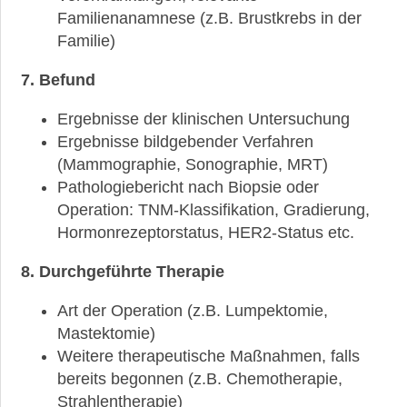
Familienanamnese (z.B. Brustkrebs in der
Was
Familie)
bedeutet
der
7. Befund
Ki67-
Wert?
Ergebnisse der klinischen Untersuchung
Was
Ergebnisse bildgebender Verfahren
bedeutet
(Mammographie, Sonographie, MRT)
ein
Pathologiebericht nach Biopsie oder
KI67-
Wert
Operation: TNM-Klassifikation, Gradierung,
über
Hormonrezeptorstatus, HER2-Status etc.
25%
für
8. Durchgeführte Therapie
meine
Überlebenschancen?
Art der Operation (z.B. Lumpektomie,
Mastektomie)
Was
ist
Weitere therapeutische Maßnahmen, falls
der
bereits begonnen (z.B. Chemotherapie,
Score
Strahlentherapie)