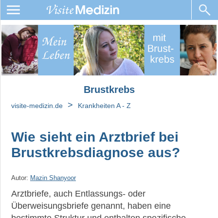
Brustkrebs
Brustkrebsarten
Ursachen,
Diagnose,
Brustkrebs
Arztbrief
und
>
visite-medizin.de
Krankheiten A - Z
Laborwerte
bei
Brustkrebs
Wie sieht ein Arztbrief bei
Brustkrebsdiagnose aus?
Warum
erhöht
die
Autor:
Mazin Shanyoor
BRCA-
Mutation
Arztbriefe, auch Entlassungs- oder
das
Überweisungsbriefe genannt, haben eine
Brustkrebsrisiko?
bestimmte Struktur und enthalten spezifische