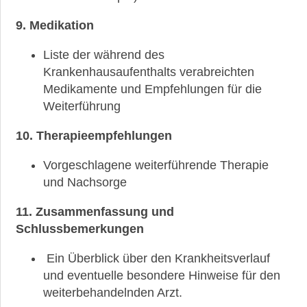
nach
Elston
9. Medikation
und
Ellis
Liste der während des
(Nottingham
Histology
Krankenhausaufenthalts verabreichten
Score)?
Medikamente und Empfehlungen für die
Weiterführung
Tumormarker
bei
10. Therapieempfehlungen
Brustkrebs
Vorgeschlagene weiterführende Therapie
Tests
zur
und Nachsorge
Ansprechbarkeit
auf
11. Zusammenfassung und
Chemotherapie
Schlussbemerkungen
Erhöhte
Ein Überblick über den Krankheitsverlauf
Tumormarker
und eventuelle besondere Hinweise für den
bei
Brustkrebs
weiterbehandelnden Arzt.