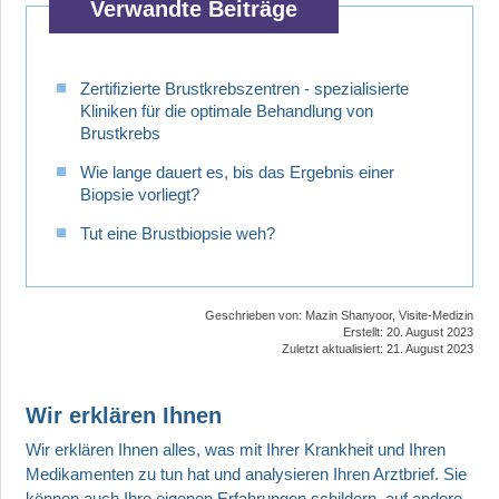
Verwandte Beiträge
News,
aktuelle
Studien
Zertifizierte Brustkrebszentren - spezialisierte
&
Kliniken für die optimale Behandlung von
neueste
Brustkrebs
Leitlinien
Wie lange dauert es, bis das Ergebnis einer
Biopsie vorliegt?
Tut eine Brustbiopsie weh?
►
Geschrieben von:
Mazin Shanyoor, Visite-Medizin
News
Erstellt: 20. August 2023
Zuletzt aktualisiert: 21. August 2023
►
Symptome
Wir erklären Ihnen
►