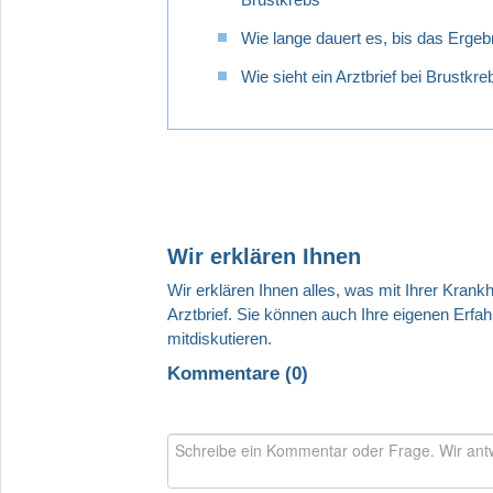
nach
Elston
Wie lange dauert es, bis das Ergebn
und
Ellis
Wie sieht ein Arztbrief bei Brustk
(Nottingham
Histology
Score)?
Tumormarker
bei
Brustkrebs
Wir erklären Ihnen
Tests
zur
Ansprechbarkeit
auf
Chemotherapie
Kommentare (
0
)
Erhöhte
Tumormarker
bei
Brustkrebs