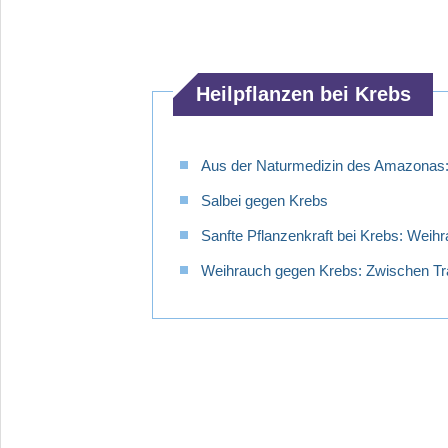
Brustkrebs-
Metastasen
Prognose
Heilpflanzen bei Krebs
Behandlung
Nebenwirkungen
Aus der Naturmedizin des Amazonas:
und
Belastungen
Salbei gegen Krebs
Brustkrebs-
Sanfte Pflanzenkraft bei Krebs: Weihr
OP
Weihrauch gegen Krebs: Zwischen Tra
Leben
mit
Brustkrebs
Seelische
und
körperliche
Belastung