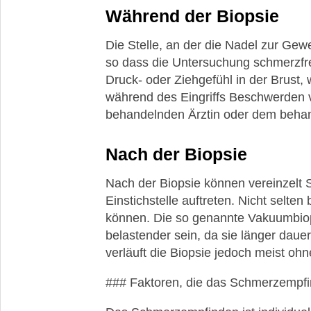
einer
Während der Biopsie
Brustkrebsdiagnose
Die Stelle, an der die Nadel zur Gew
Tut
so dass die Untersuchung schmerzfre
eine
Druck- oder Ziehgefühl in der Brust, 
Brustbiopsie
weh?
während des Eingriffs Beschwerden ver
behandelnden Ärztin oder dem behand
Wie
lange
dauert
Nach der Biopsie
es,
bis
Nach der Biopsie können vereinzelt
das
Einstichstelle auftreten. Nicht selten
Ergebnis
können. Die so genannte Vakuumbiop
einer
Biopsie
belastender sein, da sie länger dauer
vorliegt?
verläuft die Biopsie jedoch meist oh
Die
### Faktoren, die das Schmerzempfi
TNM-
Klassifikation