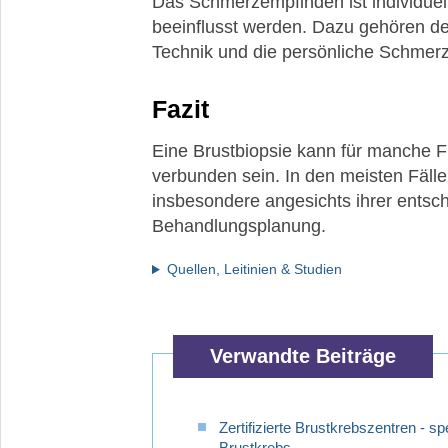
Das Schmerzempfinden ist individuel
beeinflusst werden. Dazu gehören de
Was
bedeutet
Technik und die persönliche Schmerz
der
Ki67-
Fazit
Wert?
Was
Eine Brustbiopsie kann für manche 
bedeutet
verbunden sein. In den meisten Fälle
ein
insbesondere angesichts ihrer entsc
KI67-
Behandlungsplanung.
Wert
über
25%
Quellen, Leitinien & Studien
für
meine
Überlebenschancen?
Verwandte Beiträge
Was
ist
der
Zertifizierte Brustkrebszentren - sp
Score
Brustkrebs