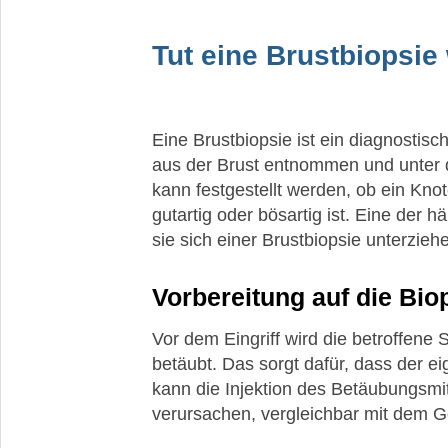
Der
Umgang
Tut eine Brustbiopsie
mit
einer
BRCA-
Mutation
Eine Brustbiopsie ist ein diagnostis
aus der Brust entnommen und unter 
Vererbung
der
kann festgestellt werden, ob ein Knot
BRCA-
gutartig oder bösartig ist. Eine der 
Mutation
sie sich einer Brustbiopsie unterzie
Vorbeugende
Entfernung
Vorbereitung auf die Bio
der
Brust
Vor dem Eingriff wird die betroffene 
bei
betäubt. Das sorgt dafür, dass der ei
BRCA-
Mutation
kann die Injektion des Betäubungsmi
verursachen, vergleichbar mit dem Ge
Arztbrief
bei